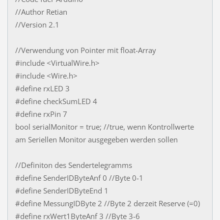
//Author Retian
//Version 2.1
//Verwendung von Pointer mit float-Array
#include <VirtualWire.h>
#include <Wire.h>
#define rxLED 3
#define checkSumLED 4
#define rxPin 7
bool serialMonitor = true; //true, wenn Kontrollwerte
am Seriellen Monitor ausgegeben werden sollen
//Definiton des Sendertelegramms
#define SenderIDByteAnf 0 //Byte 0-1
#define SenderIDByteEnd 1
#define MessungIDByte 2 //Byte 2 derzeit Reserve (=0)
#define rxWert1ByteAnf 3 //Byte 3-6