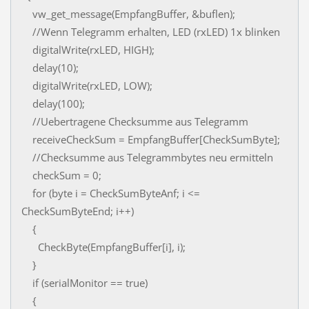
vw_get_message(EmpfangBuffer, &buflen);
//Wenn Telegramm erhalten, LED (rxLED) 1x blinken
digitalWrite(rxLED, HIGH);
delay(10);
digitalWrite(rxLED, LOW);
delay(100);
//Uebertragene Checksumme aus Telegramm
receiveCheckSum = EmpfangBuffer[CheckSumByte];
//Checksumme aus Telegrammbytes neu ermitteln
checkSum = 0;
for (byte i = CheckSumByteAnf; i <=
CheckSumByteEnd; i++)
{
CheckByte(EmpfangBuffer[i], i);
}
if (serialMonitor == true)
{