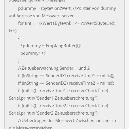
Zwischenspeicher schreiben
pdummy = (byte*)prxWert; //Pointer von dummy
auf Adresse von Messwert setzen
for (int i = rxWert1ByteAnf; i <= rxWert5ByteEnd;
i++)
{
*pdummy = EmpfangBuffer[i];
pdummy++;
}
//Zeitueberwachung Sender 1 und 2
if (InString == SenderID1) receiveTime1 = millis();
if (InString == SenderID2) receiveTime2 = millis();
if (millis() - receiveTime1 > receiveCheckTime)
Serial.println("Sender1 Zeitueberschreitung");
if (millis() - receiveTime2 > receiveCheckTime)
Serial.println("Sender2 Zeitueberschreitung");
//Uebertragen der Messwert-Zwischenspeicher in
die Messwertspeicher