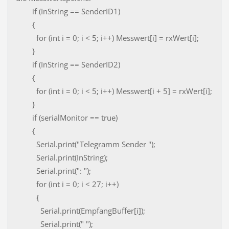
if (InString == SenderID1)
{
for (int i = 0; i < 5; i++) Messwert[i] = rxWert[i];
}
if (InString == SenderID2)
{
for (int i = 0; i < 5; i++) Messwert[i + 5] = rxWert[i];
}
if (serialMonitor == true)
{
Serial.print("Telegramm Sender ");
Serial.print(InString);
Serial.print(": ");
for (int i = 0; i < 27; i++)
{
Serial.print(EmpfangBuffer[i]);
Serial.print(" ");