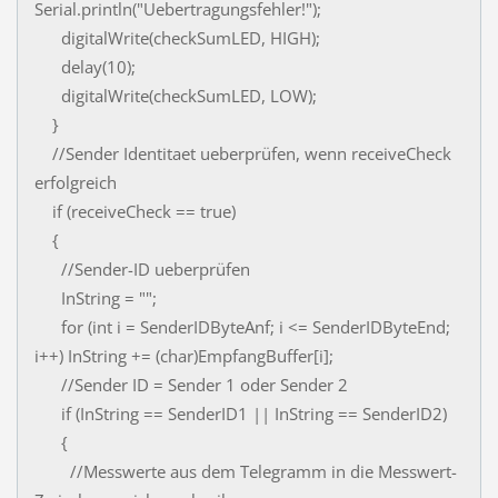
Serial.println("Uebertragungsfehler!");
digitalWrite(checkSumLED, HIGH);
delay(10);
digitalWrite(checkSumLED, LOW);
}
//Sender Identitaet ueberprüfen, wenn receiveCheck
erfolgreich
if (receiveCheck == true)
{
//Sender-ID ueberprüfen
InString = "";
for (int i = SenderIDByteAnf; i <= SenderIDByteEnd;
i++) InString += (char)EmpfangBuffer[i];
//Sender ID = Sender 1 oder Sender 2
if (InString == SenderID1 || InString == SenderID2)
{
//Messwerte aus dem Telegramm in die Messwert-