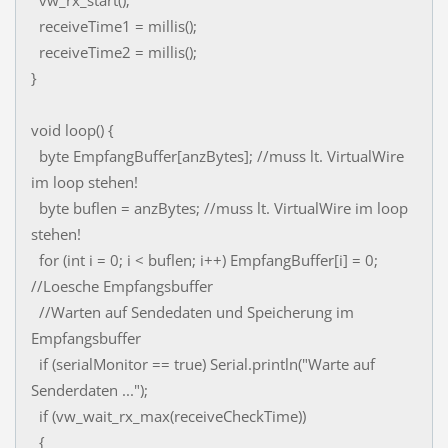
vw_rx_start();
receiveTime1 = millis();
receiveTime2 = millis();
}
void loop() {
byte EmpfangBuffer[anzBytes]; //muss lt. VirtualWire
im loop stehen!
byte buflen = anzBytes; //muss lt. VirtualWire im loop
stehen!
for (int i = 0; i < buflen; i++) EmpfangBuffer[i] = 0;
//Loesche Empfangsbuffer
//Warten auf Sendedaten und Speicherung im
Empfangsbuffer
if (serialMonitor == true) Serial.println("Warte auf
Senderdaten ...");
if (vw_wait_rx_max(receiveCheckTime))
{