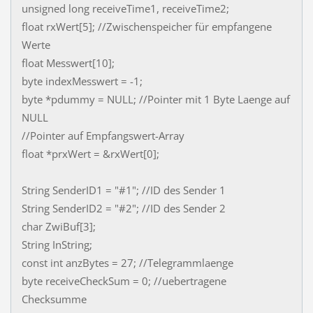
unsigned long receiveTime1, receiveTime2;
float rxWert[5]; //Zwischenspeicher für empfangene
Werte
float Messwert[10];
byte indexMesswert = -1;
byte *pdummy = NULL; //Pointer mit 1 Byte Laenge auf
NULL
//Pointer auf Empfangswert-Array
float *prxWert = &rxWert[0];
String SenderID1 = "#1"; //ID des Sender 1
String SenderID2 = "#2"; //ID des Sender 2
char ZwiBuf[3];
String InString;
const int anzBytes = 27; //Telegrammlaenge
byte receiveCheckSum = 0; //uebertragene
Checksumme