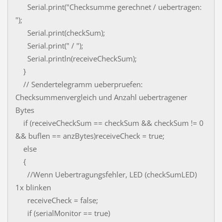
Serial.print("Checksumme gerechnet / uebertragen:
");
Serial.print(checkSum);
Serial.print(" / ");
Serial.println(receiveCheckSum);
}
// Sendertelegramm ueberpruefen:
Checksummenvergleich und Anzahl uebertragener
Bytes
if (receiveCheckSum == checkSum && checkSum != 0
&& buflen == anzBytes)receiveCheck = true;
else
{
//Wenn Uebertragungsfehler, LED (checkSumLED)
1x blinken
receiveCheck = false;
if (serialMonitor == true)