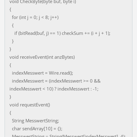
void CheckByte(byte buf, byte i)
{
for (int j = 0; j < 8; j++)
{
if (bitRead(buf, j) == 1) checkSum += (i + j + 1);
}
}
void receiveEvent(int anzBytes)
{
indexMesswert = Wire.read();
indexMesswert = (indexMesswert >= 0 &&
indexMesswert < 10) ? indexMesswert : -1;
}
void requestEvent()
{
String MesswertString;
char sendArray[10] = {};
MesswertString = String(Messwert[indexMesswert], 4);