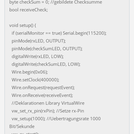
byte checkSum = 0; //gebildete Checksumme
bool receiveCheck;
void setup() {
if (serialMonitor == true) Serial.begin(115200);
pinMode(rxLED, OUTPUT);
pinMode(checkSumLED, OUTPUT);
digitalWrite(rxLED, LOW);
digitalWrite(checkSumLED, LOW);
Wire.begin(0x06);
Wire.setClock(400000);
Wire.onRequest(requestEvent);
Wire.onReceive(receiveEvent);
//Deklarationen Library VirtualWire
vw_set_rx_pin(rxPin); //Setze rx-Pin
vw_setup(1000); //Uebertragungsrate 1000
Bit/Sekunde