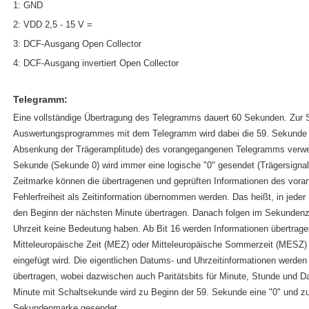
1: GND
2: VDD 2,5 - 15 V =
3: DCF-Ausgang Open Collector
4: DCF-Ausgang invertiert Open Collector
Telegramm:
Eine vollständige Übertragung des Telegramms dauert 60 Sekunden. Zur 
Auswertungsprogrammes mit dem Telegramm wird dabei die 59. Sekunde
Absenkung der Trägeramplitude) des vorangegangenen Telegramms verwe
Sekunde (Sekunde 0) wird immer eine logische "0" gesendet (Trägersigna
Zeitmarke können die übertragenen und geprüften Informationen des vo
Fehlerfreiheit als Zeitinformation übernommen werden. Das heißt, in jeder 
den Beginn der nächsten Minute übertragen. Danach folgen im Sekundenzy
Uhrzeit keine Bedeutung haben. Ab Bit 16 werden Informationen übertrage
Mitteleuropäische Zeit (MEZ) oder Mitteleuropäische Sommerzeit (MESZ) 
eingefügt wird. Die eigentlichen Datums- und Uhrzeitinformationen werden 
übertragen, wobei dazwischen auch Paritätsbits für Minute, Stunde und Da
Minute mit Schaltsekunde wird zu Beginn der 59. Sekunde eine "0" und z
Sekundenmarke gesendet.