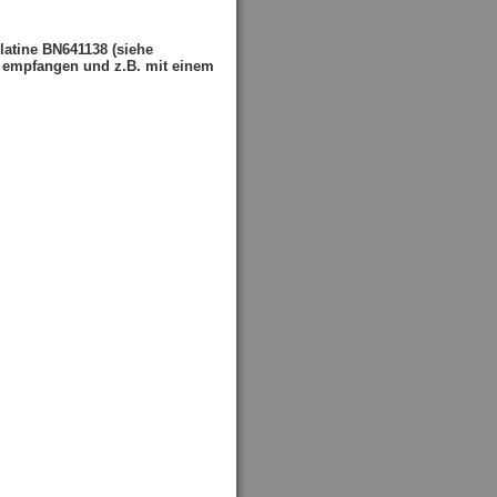
latine BN641138 (siehe
n empfangen und z.B. mit einem