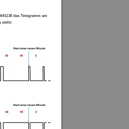
BN641138 das Telegramm am
 steht: