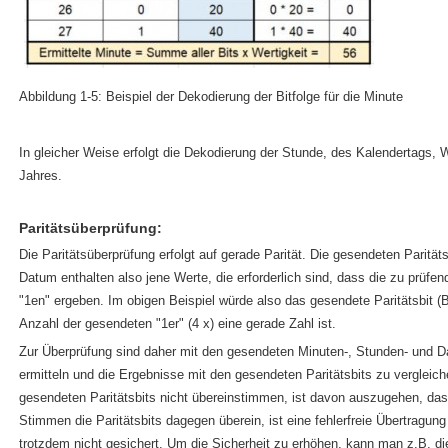
Abbildung 1-5: Beispiel der Dekodierung der Bitfolge für die Minute
In gleicher Weise erfolgt die Dekodierung der Stunde, des Kalendertags
Jahres.
Paritätsüberprüfung:
Die Paritätsüberprüfung erfolgt auf gerade Parität. Die gesendeten Parität
Datum enthalten also jene Werte, die erforderlich sind, dass die zu prüfe
"1en" ergeben. Im obigen Beispiel würde also das gesendete Paritätsbit (Bi
Anzahl der gesendeten "1er" (4 x) eine gerade Zahl ist.
Zur Überprüfung sind daher mit den gesendeten Minuten-, Stunden- und Da
ermitteln und die Ergebnisse mit den gesendeten Paritätsbits zu vergleich
gesendeten Paritätsbits nicht übereinstimmen, ist davon auszugehen, dass
Stimmen die Paritätsbits dagegen überein, ist eine fehlerfreie Übertragun
trotzdem nicht gesichert. Um die Sicherheit zu erhöhen, kann man z.B. d