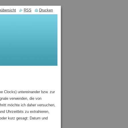
nübersicht
RSS
Drucken
e Clocks) untereinander bzw. zur
gnale verwenden, die von
ritt möchte ich daher versuchen,
d Uhrzeitbits zu extrahieren,
 oder kurz gesagt: Datum und