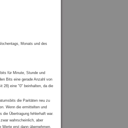
, Wochentags, Monats und des
sbits für Minute, Stunde und
nden Bits eine gerade Anzahl von
t 28) eine "0" beinhalten, da die
tumsbits die Paritäten neu zu
en. Wenn die ermittelten und
 die Übertragung fehlerhaft war.
g zwar wahrscheinlich, aber
ie Werte erst dann übernehmen,