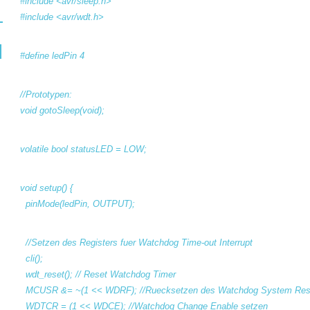
#include <avr/sleep.h>
#include <avr/wdt.h>
#define ledPin 4
//Prototypen:
void gotoSleep(void);
volatile bool statusLED = LOW;
void setup() {
pinMode(ledPin, OUTPUT);
//Setzen des Registers fuer Watchdog Time-out Interrupt
cli();
wdt_reset(); // Reset Watchdog Timer
MCUSR &= ~(1 << WDRF); //Ruecksetzen des Watchdog System Rese
WDTCR = (1 << WDCE); //Watchdog Change Enable setzen