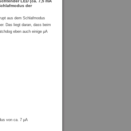
uchtender LED (ca. 7,5 mA
 Schlafmodus der
errupt aus dem Schlafmodus
er. Das liegt daran, dass beim
atchdog eben auch einige µA
dus von ca. 7 µA