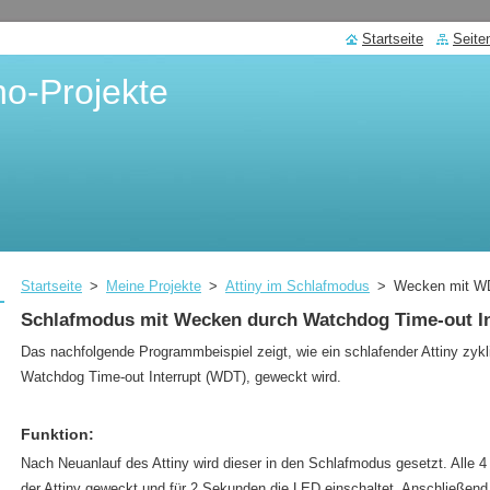
Startseite
Seite
no-Projekte
Startseite
>
Meine Projekte
>
Attiny im Schlafmodus
>
Wecken mit W
Schlafmodus mit Wecken durch Watchdog Time-out I
Das nachfolgende Programmbeispiel zeigt, wie ein schlafender Attiny zykl
Watchdog Time-out Interrupt (WDT), geweckt wird.
Funktion:
Nach Neuanlauf des Attiny wird dieser in den Schlafmodus gesetzt. Alle
der Attiny geweckt und für 2 Sekunden die LED einschaltet. Anschließend 