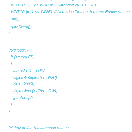
WDTCR = (1 << WDP3); //Watchdog Zyklus = 4 s
WDTCR |= (1 << WDIE); //Watchdog Timeout Interrupt Enable setzen
sei();
gotoSleep();
}
void loop() {
if (statusLED)
{
statusLED = LOW;
digitalWrite(ledPin, HIGH);
delay(2000);
digitalWrite(ledPin, LOW);
gotoSleep();
}
}
//Attiny in den Schlafmodus setzen