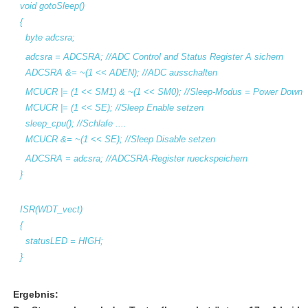
void gotoSleep()
{
byte adcsra;
adcsra = ADCSRA; //ADC Control and Status Register A sichern
ADCSRA &= ~(1 << ADEN); //ADC ausschalten
MCUCR |= (1 << SM1) & ~(1 << SM0); //Sleep-Modus = Power Down
MCUCR |= (1 << SE); //Sleep Enable setzen
sleep_cpu(); //Schlafe ....
MCUCR &= ~(1 << SE); //Sleep Disable setzen
ADCSRA = adcsra; //ADCSRA-Register rueckspeichern
}
ISR(WDT_vect)
{
statusLED = HIGH;
}
Ergebnis: