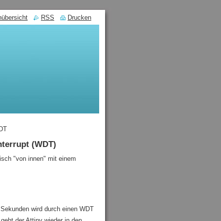
nübersicht
RSS
Drucken
DT
nterrupt (WDT)
isch "von innen" mit einem
 4 Sekunden wird durch einen WDT
geht der Attiny wieder in den