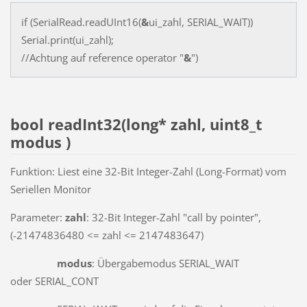
if (SerialRead.readUInt16(
&
ui_zahl, SERIAL_WAIT))
Serial.print(ui_zahl);
//Achtung auf reference operator "
&
")
bool readInt32(long* zahl, uint8_t
modus )
Funktion: Liest eine 32-Bit Integer-Zahl (Long-Format) vom
Seriellen Monitor
Parameter:
zahl
: 32-Bit Integer-Zahl "call by pointer",
(-21474836480 <= zahl <= 2147483647)
modus
: Übergabemodus SERIAL_WAIT
oder SERIAL_CONT