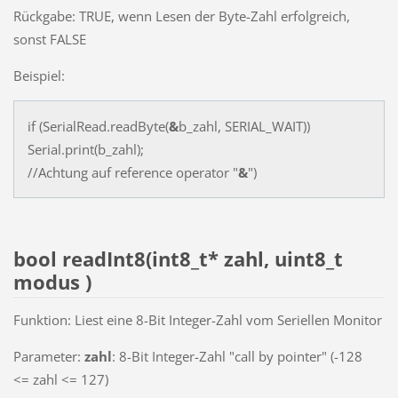
Rückgabe: TRUE, wenn Lesen der Byte-Zahl erfolgreich,
sonst FALSE
Beispiel:
if (SerialRead.readByte(
&
b_zahl, SERIAL_WAIT))
Serial.print(b_zahl);
//Achtung auf reference operator "
&
")
bool readInt8(int8_t* zahl, uint8_t
modus )
Funktion: Liest eine 8-Bit Integer-Zahl vom Seriellen Monitor
Parameter:
zahl
: 8-Bit Integer-Zahl "call by pointer" (-128
<= zahl <= 127)