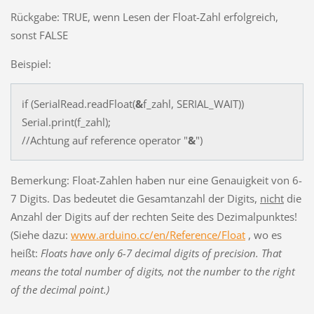
Rückgabe: TRUE, wenn Lesen der Float-Zahl erfolgreich,
sonst FALSE
Beispiel:
if (SerialRead.readFloat(
&
f_zahl, SERIAL_WAIT))
Serial.print(f_zahl);
//Achtung auf reference operator "
&
")
Bemerkung: Float-Zahlen haben nur eine Genauigkeit von 6-
7 Digits. Das bedeutet die Gesamtanzahl der Digits,
nicht
die
Anzahl der Digits auf der rechten Seite des Dezimalpunktes!
(Siehe dazu:
www.arduino.cc/en/Reference/Float
, wo es
heißt:
Floats have only 6-7 decimal digits of precision. That
means the total number of digits, not the number to the right
of the decimal point.)