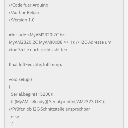
//Code fuer Arduino
//Author Retian
//Version 1.0
#include <MyAM2320I2C.h>
MyAM2320I2C MyAM(0xB8 >> 1); // I2C-Adresse um
eine Stelle nach rechts shiften
float luftFeuchte, luftTemp;
void setup()
{
Serial.begin(115200);
if (MyAM.isReady()) Serial.println("AM2323 OK");
//Prüfen ob I2C-Schnittstelle ansprechbar
else
{