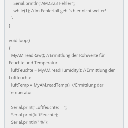
Serial.println("AM2323 Fehler");
while(1); //Im Fehlerfall geht's hier nicht weiter!
}
}
void loop()
{
MyAM.readRaw(); //Ermittlung der Rohwerte für
Feuchte und Temperatur
luftFeuchte = MyAM.readHumidity(); //Ermittlung der
Luftfeuchte
luftTemp = MyAM.readTemp(); //Ermittlung der
Temperatur
Serial.print("Luftfeuchte: ");
Serial.print(luftFeuchte);
Serial.println(" %");