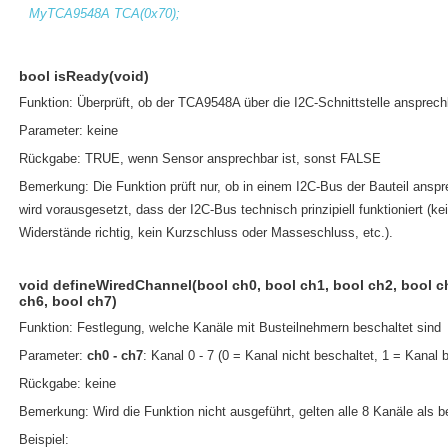
MyTCA9548A TCA(0x70);
bool isReady(void)
Funktion: Überprüft, ob der TCA9548A über die I2C-Schnittstelle ansprechb
Parameter: keine
Rückgabe: TRUE, wenn Sensor ansprechbar ist, sonst FALSE
Bemerkung: Die Funktion prüft nur, ob in einem I2C-Bus der Bauteil anspr
wird vorausgesetzt, dass der I2C-Bus technisch prinzipiell funktioniert (ke
Widerstände richtig, kein Kurzschluss oder Masseschluss, etc.).
void defineWiredChannel(bool ch0, bool ch1, bool ch2, bool ch
ch6, bool ch7)
Funktion: Festlegung, welche Kanäle mit Busteilnehmern beschaltet sind
Parameter:
ch0 - ch7
: Kanal 0 - 7 (0 = Kanal nicht beschaltet, 1 = Kanal 
Rückgabe: keine
Bemerkung: Wird die Funktion nicht ausgeführt, gelten alle 8 Kanäle als b
Beispiel: