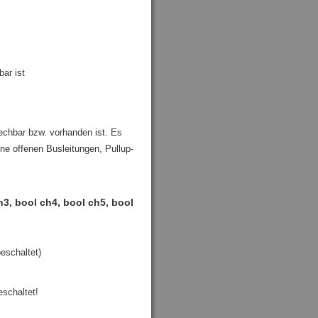
ar ist
echbar bzw. vorhanden ist. Es
ine offenen Busleitungen, Pullup-
3, bool ch4, bool ch5, bool
beschaltet)
eschaltet!