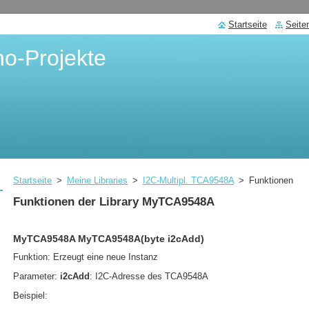
Startseite
Seite
no-Projekte
Startseite
>
Meine Libraries
>
I2C-Multipl. TCA9548A
>
Funktionen
Funktionen der Library MyTCA9548A
MyTCA9548A MyTCA9548A(byte
i2c
Add)
Funktion: Erzeugt eine neue Instanz
Parameter:
i2c
Add
: I2C-Adresse des TCA9548A
Beispiel: