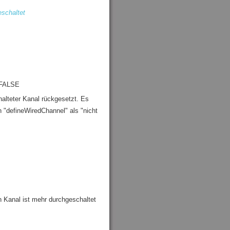
eschaltet
 FALSE
alteter Kanal rückgesetzt. Es
n "defineWiredChannel" als "nicht
n Kanal ist mehr durchgeschaltet