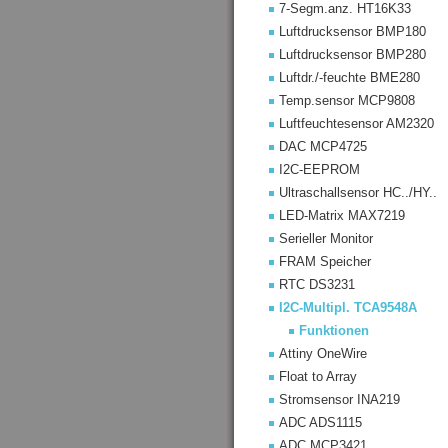
7-Segm.anz. HT16K33
Luftdrucksensor BMP180
Luftdrucksensor BMP280
Luftdr./-feuchte BME280
Temp.sensor MCP9808
Luftfeuchtesensor AM2320
DAC MCP4725
I2C-EEPROM
Ultraschallsensor HC../HY..
LED-Matrix MAX7219
Serieller Monitor
FRAM Speicher
RTC DS3231
I2C-Multipl. TCA9548A
Funktionen
Attiny OneWire
Float to Array
Stromsensor INA219
ADC ADS1115
ADC MCP3421