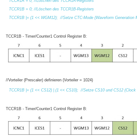
TCCR1A = 0; //Löschen des TCCR1A-Registers
TCCR1B = 0; //Löschen des TCCR1B-Registers
TCCR1B |= (1 << WGM12); //Setze CTC-Mode (Waveform Generation 
TCCR1B - Timer/Counter1 Control Register B:
//Vorteiler (Prescaler) definieren (Vorteiler = 1024)
TCCR1B |= (1 << CS12) | (1 << CS10); //Setze CS10 und CS12 (Clock 
TCCR1B - Timer/Counter1 Control Register B: