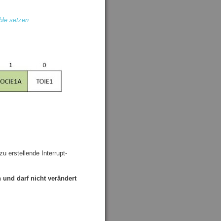
ble setzen
u erstellende Interrupt-
 und darf nicht verändert