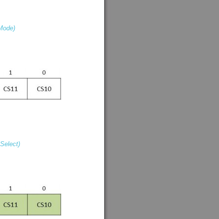
Mode)
Select)