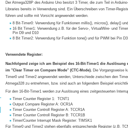
Der Atmega328P des Arduino Uno besitzt 3 Timer, die zum Teil in Arduino
Libraries bereits in Verwendung sind. Ein Überschreiben von Timer-Regist
führen und sollte mit Vorsicht angewendet werden.
8 Bit-Timer0: Verwendung für Funktionen millis(), micros(), delay() 
16 Bit Timer1: Verwendung z.B. für der Servo-, VirtualWire- und Tim
Pin D9 und D10
8 Bit Timer2: Verwendung für Funktion tone() und für PWM bei Pin D
Verwendete Register:
Nachfolgend zeige ich am Beispiel des 16-Bit-Timer1 die Auslösung e
im "Clear Timer on Compare Mode" (CTC-Mode).
Die Vorgangsweise kan
Timer0 und Timer2 angewendet werden, Unterschiede zwischen den Timer
Atmega328 zu entnehmen, bzw. sind auch an folgendem Beispiel ersichtl
Für den 16-Bit-Timer1 werden zur Auslösung eines zeitgesteuerten Interrup
Timer Counter Register 1: TCNT1
Output Compare Register A: OCR1A
Timer Counter Controll Register A: TCCR1A
Timer Counter Controll Register B: TCCR1B
Timer/Counter Interrupt Mask Register: TIMSK1
Für Timer0 und Timer2 stehen ebenfalls entsprechende Register (z.B. TC