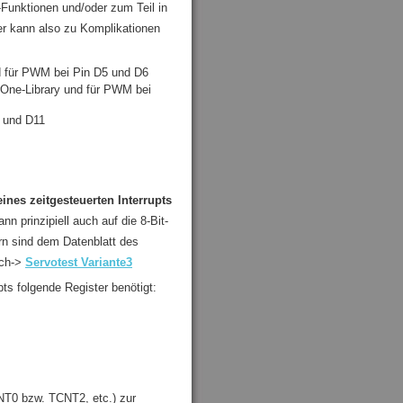
-Funktionen und/oder zum Teil in
er kann also zu Komplikationen
und für PWM bei Pin D5 und D6
erOne-Library und für PWM bei
3 und D11
ines zeitgesteuerten Interrupts
n prinzipiell auch auf die 8-Bit-
n sind dem Datenblatt des
ich->
Servotest Variante3
ts folgende Register benötigt:
NT0 bzw. TCNT2, etc.) zur