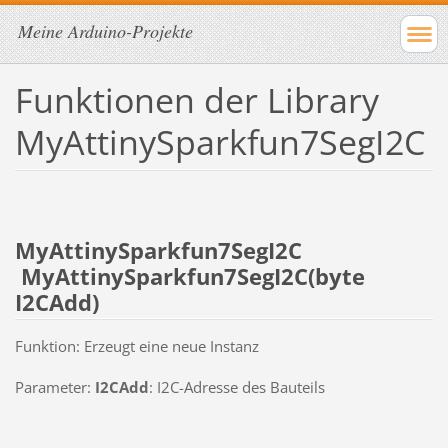
Meine Arduino-Projekte
Funktionen der Library
MyAttinySparkfun7SegI2C
MyAttinySparkfun7SegI2C
MyAttinySparkfun7SegI2C(byte
I2CAdd)
Funktion: Erzeugt eine neue Instanz
Parameter:
I2CAdd
: I2C-Adresse des Bauteils